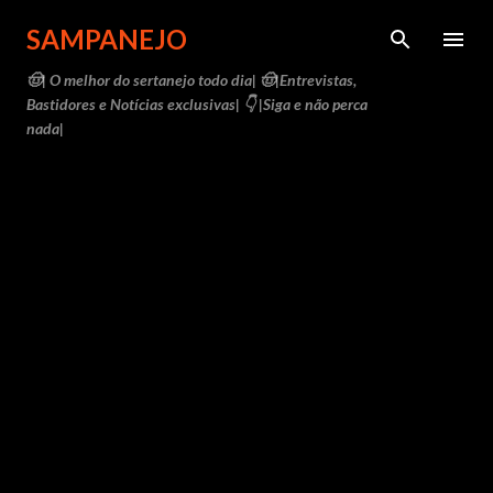
Pular para o conteúdo principal
SAMPANEJO
🤠| O melhor do sertanejo todo dia| 🤠|Entrevistas,
Bastidores e Notícias exclusivas| 👇 |Siga e não perca
nada|