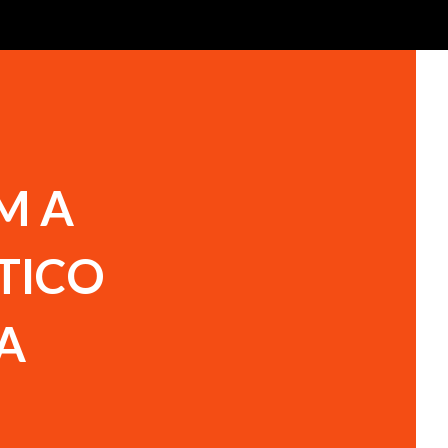
M A
TICO
GA