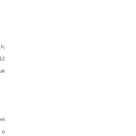
1h,
 12
ue
ém
 o