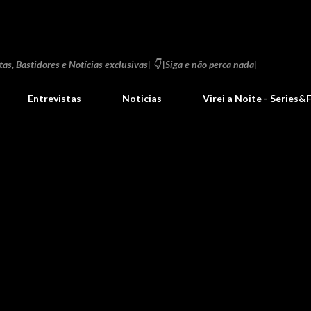
Pular para o conteúdo principal
as, Bastidores e Notícias exclusivas| 👇 |Siga e não perca nada|
Entrevistas
Noticias
Virei a Noite - Series&