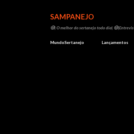
SAMPANEJO
🤠| O melhor do sertanejo todo dia| 🤠|Entrevist
MundoSertanejo
Lançamentos