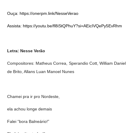
Ouça:
https://onerpm.link/NesseVerao
Assista:
https://youtu.be/fl8iStQPhuY?si=AEicIVQePy5EvRhm
Letra: Nesse Verão
Compositores: Matheus Correa, Sperandio Cott, William Daniel
de Brito, Allans Luan Manoel Nunes
Chamei pra ir pro Nordeste,
ela achou longe demais
Falei “bora Balneário!”