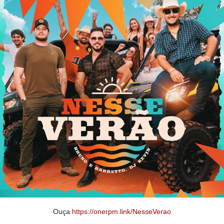
Ouça
https://onerpm.link/NesseVerao