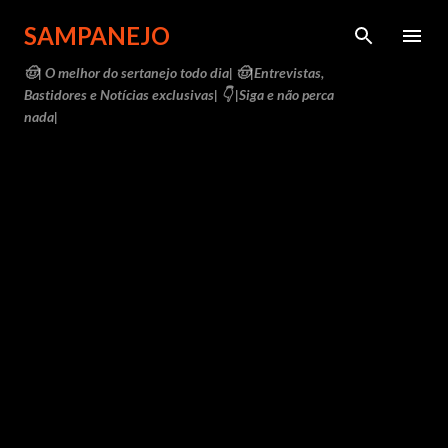
Pular para o conteúdo principal
SAMPANEJO
🤠| O melhor do sertanejo todo dia| 🤠|Entrevistas,
Bastidores e Notícias exclusivas| 👇 |Siga e não perca
nada|