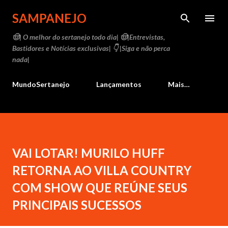
Pular para o conteúdo principal
SAMPANEJO
🤠| O melhor do sertanejo todo dia| 🤠|Entrevistas,
Bastidores e Notícias exclusivas| 👇 |Siga e não perca
nada|
MundoSertanejo
Lançamentos
Mais…
VAI LOTAR! MURILO HUFF
RETORNA AO VILLA COUNTRY
COM SHOW QUE REÚNE SEUS
PRINCIPAIS SUCESSOS