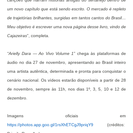
canções que narram histórias antigas do sertanejo dentro de
um novo capítulo que está sendo escrito. O mercado é repleto
de trajetórias brilhantes, surgidas em tantos cantos do Brasil…
Meu objetivo é escrever uma nova página desse livro, vindo de
Cajazeiras
”, completa.
“Arielly Dara — Ao Vivo Volume 1”
chega às plataformas de
áudio no dia 27 de novembro, apresentando ao Brasil inteiro
uma artista autêntica, determinada e pronta para conquistar o
cenário nacional. Os vídeos estarão disponíveis a partir de 28
de novembro, sempre às 11h, nos dias 1º, 3, 5, 10 e 12 de
dezembro.
Imagens oficiais em
https://photos.app.goo.gl/1rsXhETCgJ9priqY9
(créditos: