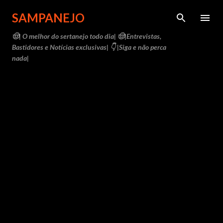
Pular para o conteúdo principal
SAMPANEJO
🤠| O melhor do sertanejo todo dia| 🤠|Entrevistas,
Bastidores e Notícias exclusivas| 👇 |Siga e não perca
nada|