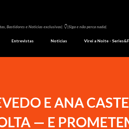
Pular para o conteúdo principal
as, Bastidores e Notícias exclusivas| 👇 |Siga e não perca nada|
Entrevistas
Noticias
Virei a Noite - Series&
EVEDO E ANA CAST
VOLTA — E PROMETE