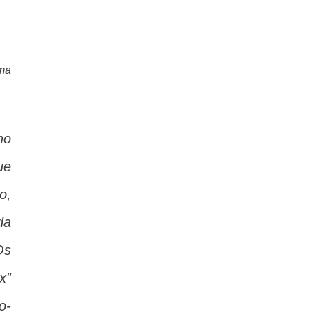
uma
no
ue
o,
da
Os
x”
o-