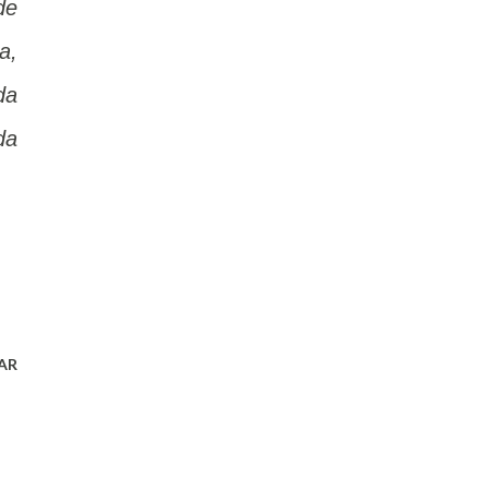
de
a,
da
da
AR