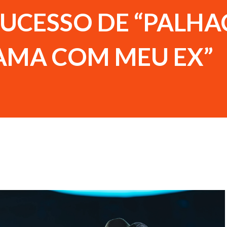
SUCESSO DE “PALHA
AMA COM MEU EX”