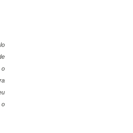
lo
de
 o
ra
eu
 o