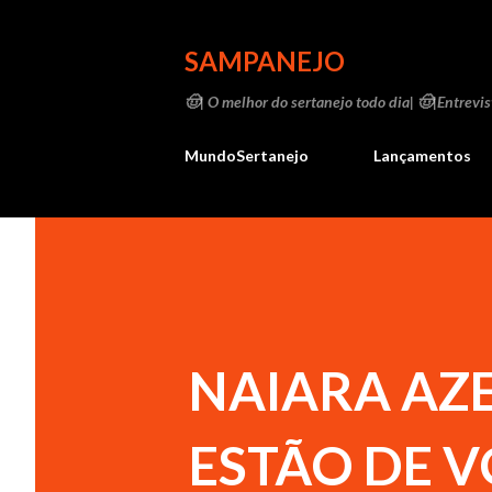
SAMPANEJO
🤠| O melhor do sertanejo todo dia| 🤠|Entrevist
MundoSertanejo
Lançamentos
NAIARA AZ
ESTÃO DE 