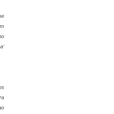
me
em
ho
a’
os
ra
ao