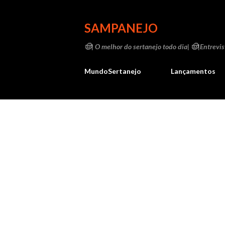
SAMPANEJO
🤠| O melhor do sertanejo todo dia| 🤠|Entrevist
MundoSertanejo
Lançamentos