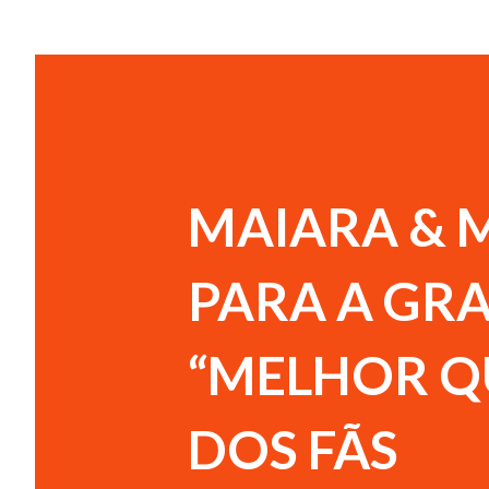
MAIARA & 
PARA A GR
“MELHOR QU
DOS FÃS