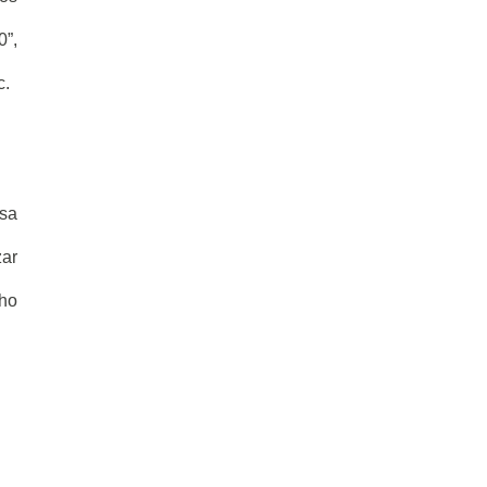
0”,
c.
sa
zar
nho