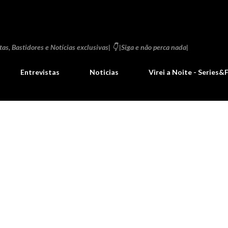
Pular para o conteúdo principal
as, Bastidores e Notícias exclusivas| 👇 |Siga e não perca nada|
Entrevistas
Noticias
Virei a Noite - Series&