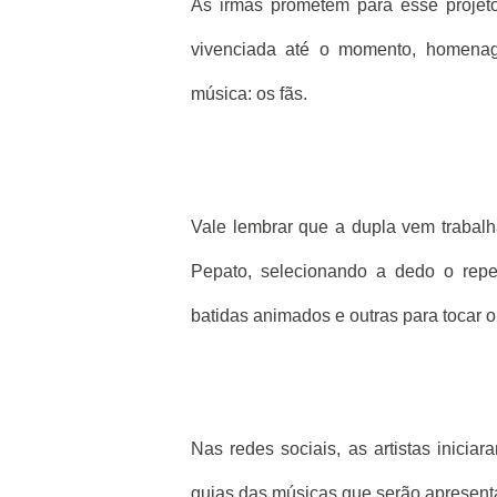
As irmãs prometem para esse projeto
vivenciada até o momento, homenag
música: os fãs.
Vale lembrar que a dupla vem trabal
Pepato, selecionando a dedo o reper
batidas animados e outras para tocar 
Nas redes sociais, as artistas inici
guias das músicas que serão apresenta