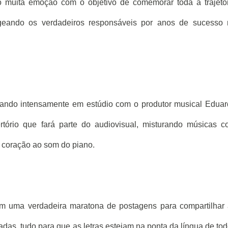
 muita emoção com o objetivo de comemorar toda a trajetó
eando os verdadeiros responsáveis por anos de sucesso 
hando intensamente em estúdio com o produtor musical Edua
tório que fará parte do audiovisual, misturando músicas 
o coração ao som do piano.
aram uma verdadeira maratona de postagens para compartilhar
das, tudo para que as letras estejam na ponta da língua de to