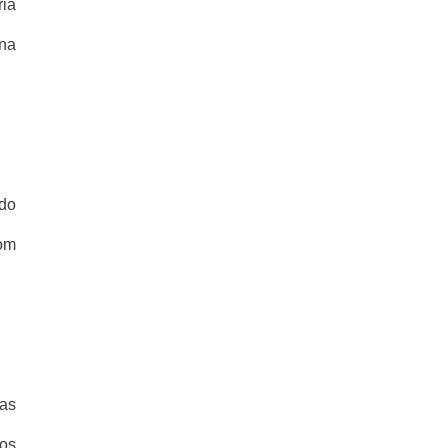
ria
na
rdo
com
 as
dos