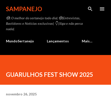
Pular para o conteúdo principal
SAMPANEJO
🤠| O melhor do sertanejo todo dia| 🤠|Entrevistas,
Bastidores e Notícias exclusivas| 👇 |Siga e não perca
nada|
MundoSertanejo
Lançamentos
Mais…
GUARULHOS FEST SHOW 2025
novembro 26, 2025