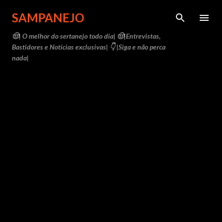
Pular para o conteúdo principal
SAMPANEJO
🤠| O melhor do sertanejo todo dia| 🤠|Entrevistas,
Bastidores e Notícias exclusivas| 👇 |Siga e não perca
nada|