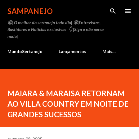
Pular para o conteúdo principal
SAMPANEJO
🤠| O melhor do sertanejo todo dia| 🤠|Entrevistas,
Bastidores e Notícias exclusivas| 👇 |Siga e não perca
nada|
MundoSertanejo
Lançamentos
Mais…
MAIARA & MARAISA RETORNAM
AO VILLA COUNTRY EM NOITE DE
GRANDES SUCESSOS
outubro 08, 2025