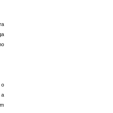
ra
ga
no
 o
 a
um