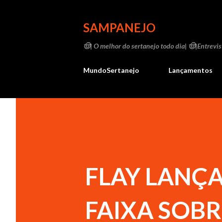
SAMPANEJO
🤠| O melhor do sertanejo todo dia| 🤠|Entrevist
MundoSertanejo
Lançamentos
FLAY LANÇA
FAIXA SOBR