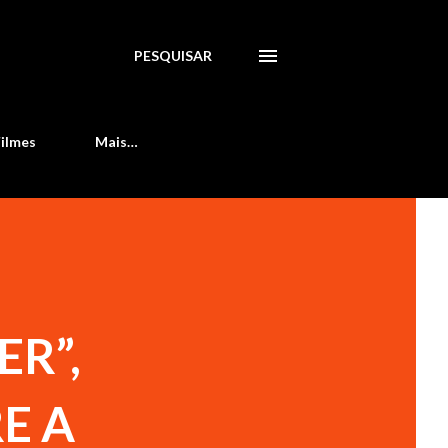
PESQUISAR
Filmes
Mais…
ER”,
E A