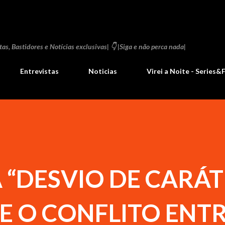
Pular para o conteúdo principal
as, Bastidores e Notícias exclusivas| 👇 |Siga e não perca nada|
Entrevistas
Noticias
Virei a Noite - Series&
 “DESVIO DE CARÁT
E O CONFLITO ENTR