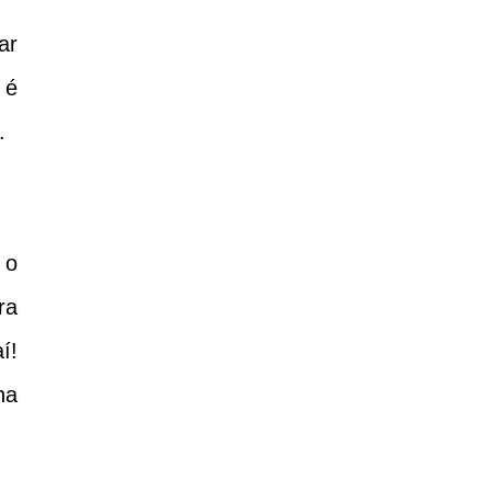
ar
 é
.
 o
ra
í!
na