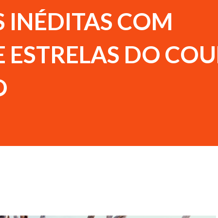
S INÉDITAS COM
E ESTRELAS DO CO
O