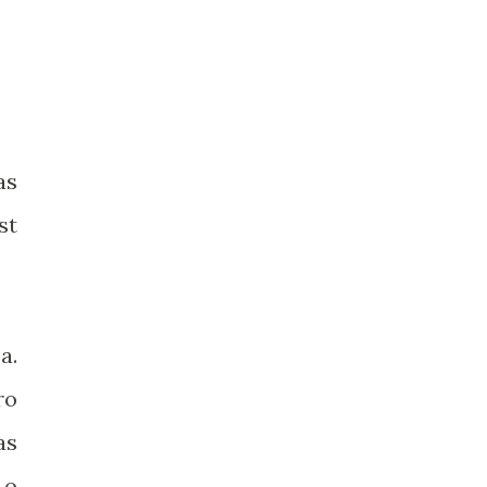
as
st
a.
ro
as
 o