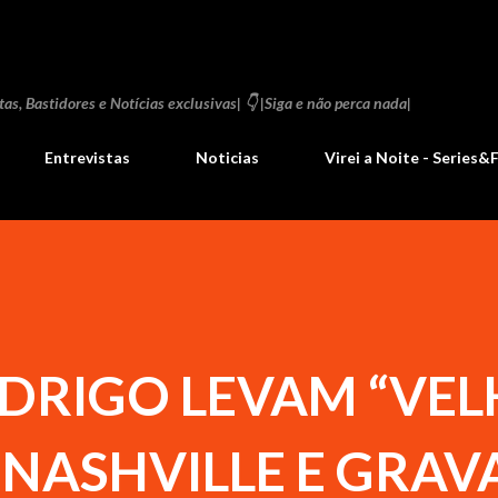
Pular para o conteúdo principal
as, Bastidores e Notícias exclusivas| 👇 |Siga e não perca nada|
Entrevistas
Noticias
Virei a Noite - Series&
ODRIGO LEVAM “VE
 NASHVILLE E GRA