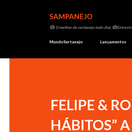
SAMPANEJO
🤠| O melhor do sertanejo todo dia| 🤠|Entrevist
MundoSertanejo
Lançamentos
FELIPE & R
HÁBITOS” A