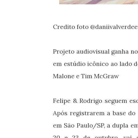
Credito foto @daniivalverdee
Projeto audiovisual ganha n
em estúdio icônico ao lado 
Malone e Tim McGraw
Felipe & Rodrigo seguem esc
Após registrarem a base do 
em São Paulo/SP, a dupla em
20 e 23 de outubro, vai 