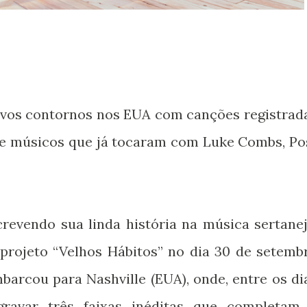
ovos contornos nos EUA com canções registrad
de músicos que já tocaram com Luke Combs, Po
revendo sua linda história na música sertanej
projeto “Velhos Hábitos” no dia 30 de setemb
barcou para Nashville (EUA), onde, entre os di
gravar três faixas inéditas que completam