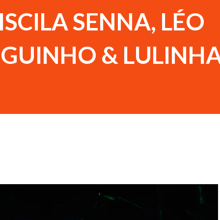
ISCILA SENNA, LÉO
IGUINHO & LULINH