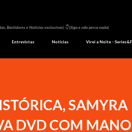
Pular para o conteúdo principal
as, Bastidores e Notícias exclusivas| 👇 |Siga e não perca nada|
Entrevistas
Noticias
Virei a Noite - Series&
ISTÓRICA, SAMYRA
VA DVD COM MANO