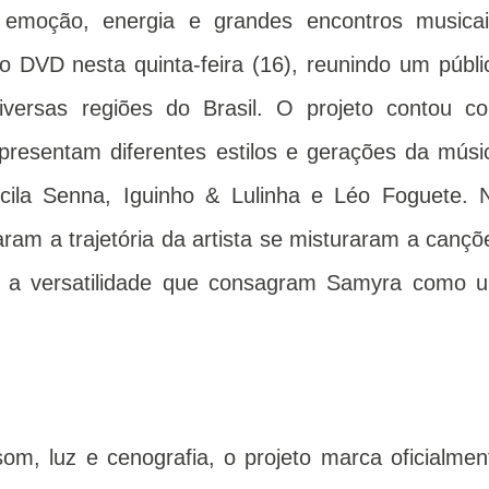
moção, energia e grandes encontros musicai
DVD nesta quinta-feira (16), reunindo um públi
iversas regiões do Brasil. O projeto contou c
epresentam diferentes estilos e gerações da músi
scila Senna, Iguinho & Lulinha e Léo Foguete. 
aram a trajetória da artista se misturaram a cançõ
a e a versatilidade que consagram Samyra como 
, luz e cenografia, o projeto marca oficialmen