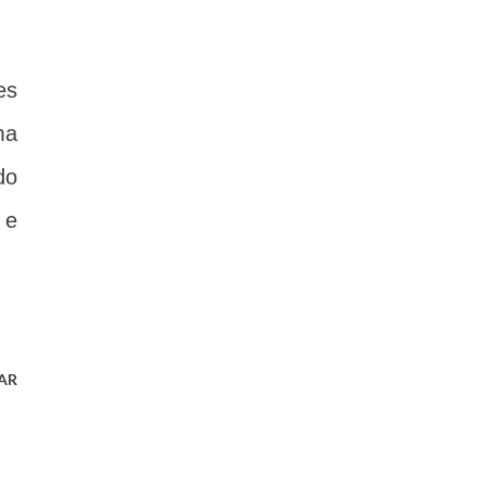
es
ma
do
 e
AR