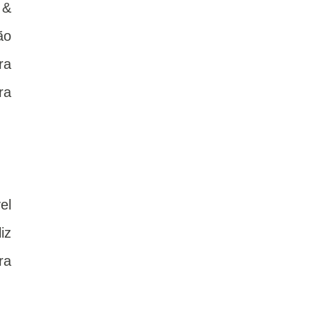
 &
ão
ra
ra
el
iz
ra