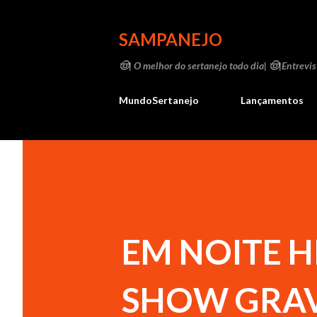
SAMPANEJO
🤠| O melhor do sertanejo todo dia| 🤠|Entrevist
MundoSertanejo
Lançamentos
EM NOITE H
SHOW GRA