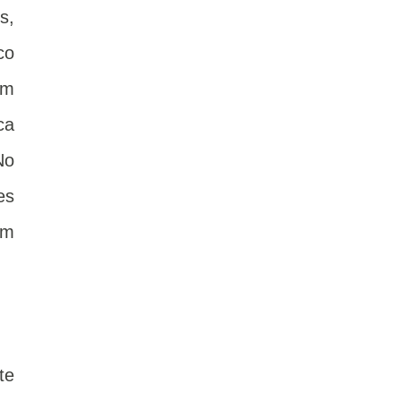
s,
co
om
ca
No
es
um
te