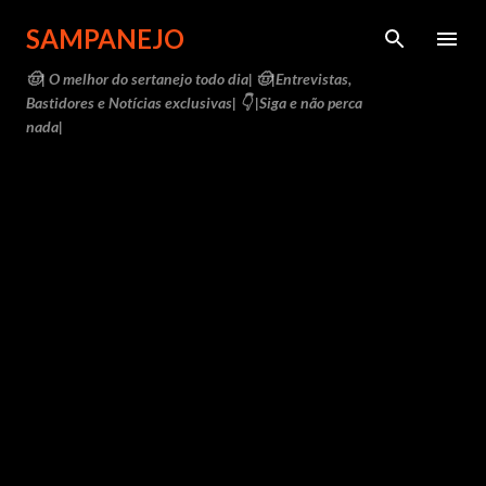
Pular para o conteúdo principal
SAMPANEJO
🤠| O melhor do sertanejo todo dia| 🤠|Entrevistas,
Bastidores e Notícias exclusivas| 👇 |Siga e não perca
nada|