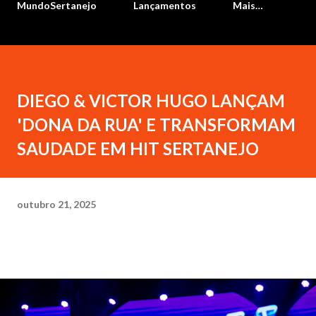
MundoSertanejo
Lançamentos
Mais…
DIEGO & VICTOR HUGO LANÇAM
'DONA DA RUA' E TRANSFORMAM
SAUDADE EM HIT SERTANEJO
outubro 21, 2025