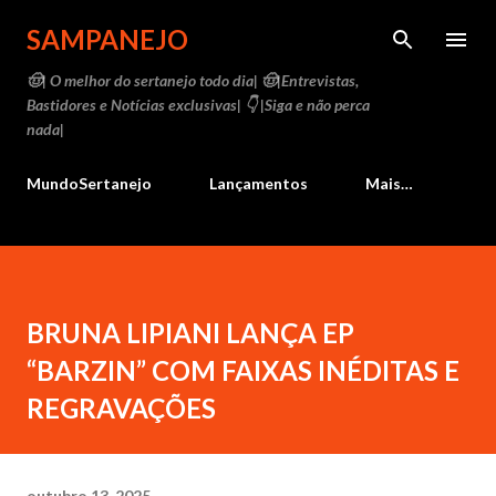
Pular para o conteúdo principal
SAMPANEJO
🤠| O melhor do sertanejo todo dia| 🤠|Entrevistas,
Bastidores e Notícias exclusivas| 👇 |Siga e não perca
nada|
MundoSertanejo
Lançamentos
Mais…
BRUNA LIPIANI LANÇA EP
“BARZIN” COM FAIXAS INÉDITAS E
REGRAVAÇÕES
outubro 13, 2025