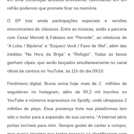
refrão poderoso que promete ficar na memória.
O EP traz ainda participações especiais e versões
emocionantes de clássicos. Entre as músicas, estão a parceria
com Cesar Menotti & Fabiano em “Pernoite”, as releituras de
“A Loba / Bijuteria” e “Esqueci Você / Favo de Mel”, além das
inéditas “Na Hora da Briga” e “Refúgio”. Todas as faixas
ganham clipes, que serão lançados simultaneamente no canal
oficial da cantora no YouTube, às 11h do dia 09/10.
Fenômeno digital, Bruna soma hoje mais de 2 milhões de
seguidores no Instagram, além de 50,2 mil inscritos no
YouTube e números expressivos no Spotify, onde ultrapassa 2
milhões de plays. Essa presença forte nas plataformas tem
sido o motor para a expansão de sua carreira. “A internet abriu
portas incríveis para mim. Sempre gostei de cantar e compor,
mas nunca imaginei que tantas pessoas se identificariam com