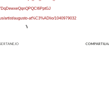
tist/7DqDewxeQqnQPQCl6PptGJ
m/us/artist/augusto-at%C3%ADlio/1040979032
SERTANEJO
COMPARTILH