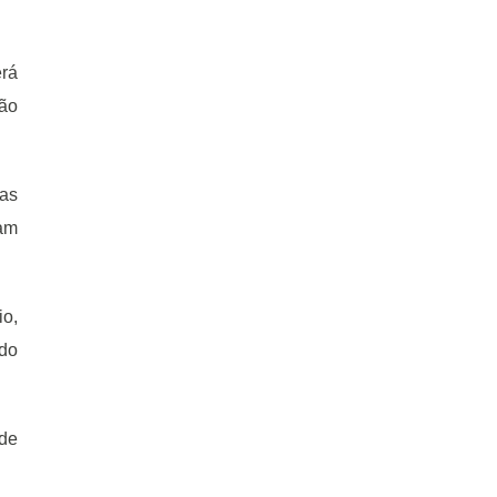
rá
rão
sas
cam
io,
 do
de