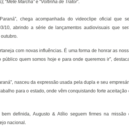
); “
Mete Marcha”
e “
Voltinha de Trator
”.
Paraná”, chega acompanhada do videoclipe oficial que se
3/10, abrindo a série de lançamentos audiovisuais que se
outubro.
rtaneja com novas influências. É uma forma de honrar as nos
o público quem somos hoje e para onde queremos ir”, desta
Paraná”, nasceu da expressão usada pela dupla e seu empresár
rabalho para o estado, onde vêm conquistando forte aceitação
 bem definida, Augusto & Atílio seguem firmes na missão 
ejo nacional.