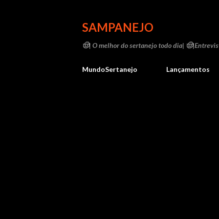
SAMPANEJO
🤠| O melhor do sertanejo todo dia| 🤠|Entrevist
MundoSertanejo
Lançamentos