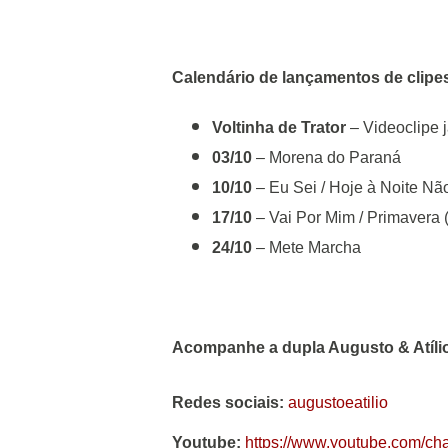
Calendário de lançamentos de clipe
Voltinha de Trator
– Videoclipe 
03/10
– Morena do Paraná
10/10
– Eu Sei / Hoje à Noite Nã
17/10
– Vai Por Mim / Primavera (
24/10
– Mete Marcha
Acompanhe a dupla Augusto & Atíli
Redes sociais:
augustoeatilio
Youtube:
https://www.youtube.com/