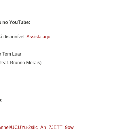
s no YouTube:
já disponível.
Assista aqui
.
o Tem Luar
feat. Brunno Morais)
o:
channel/UCUYu-2sjIc_Ah_7JETT_9ow