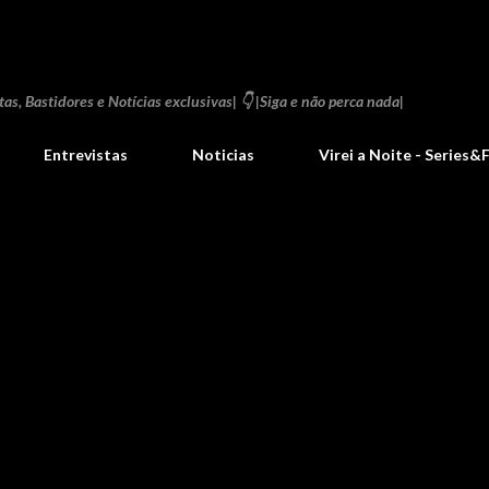
Pular para o conteúdo principal
as, Bastidores e Notícias exclusivas| 👇 |Siga e não perca nada|
Entrevistas
Noticias
Virei a Noite - Series&