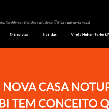
Pular para o conteúdo principal
as, Bastidores e Notícias exclusivas| 👇 |Siga e não perca nada|
Entrevistas
Noticias
Virei a Noite - Series&
: NOVA CASA NOTU
IBI TEM CONCEITO 