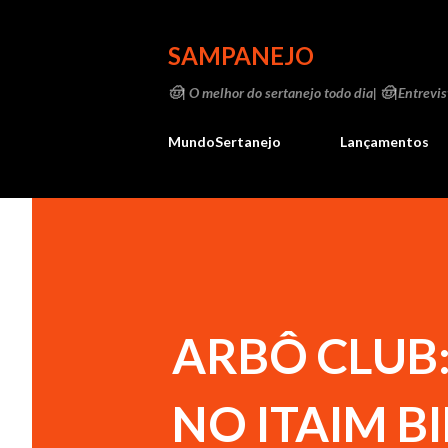
SAMPANEJO
🤠| O melhor do sertanejo todo dia| 🤠|Entrevist
MundoSertanejo
Lançamentos
ARBÔ CLUB
NO ITAIM B