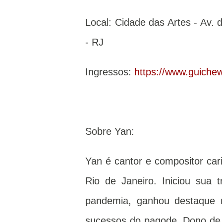
Local: Cidade das Artes - Av. 
- RJ
Ingressos:
https://www.guich
Sobre Yan:
Yan é cantor e compositor ca
Rio de Janeiro. Iniciou sua t
pandemia, ganhou destaque na
sucessos do pagode. Dono de h