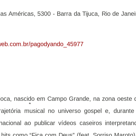
das Américas, 5300 - Barra da Tijuca, Rio de Janei
eweb.com.br/pagodyando_45977
rioca, nascido em Campo Grande, na zona oeste 
rajetória musical no universo gospel e, durante
cional ao publicar vídeos caseiros interpretan
its como “Fica com Deus” (feat. Sorriso Maroto)