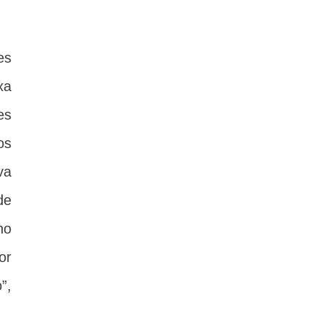
es
xa
es
os
va
de
no
or
”,