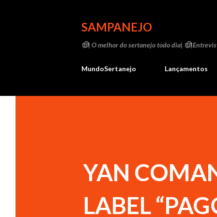
SAMPANEJO
🤠| O melhor do sertanejo todo dia| 🤠|Entrevist
MundoSertanejo
Lançamentos
YAN COMAN
LABEL “PA