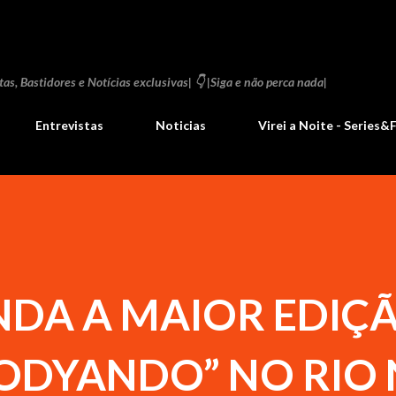
Pular para o conteúdo principal
as, Bastidores e Notícias exclusivas| 👇 |Siga e não perca nada|
Entrevistas
Noticias
Virei a Noite - Series&
DA A MAIOR EDIÇ
GODYANDO” NO RIO