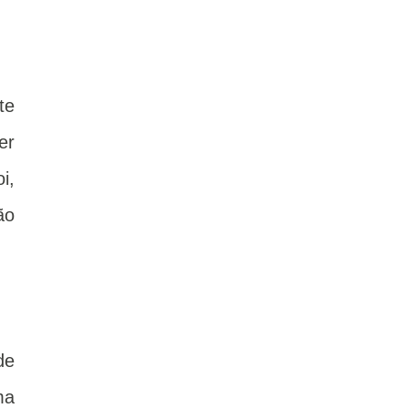
te
er
i,
ão
de
ma