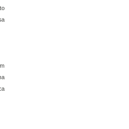
to
sa
em
ma
ca