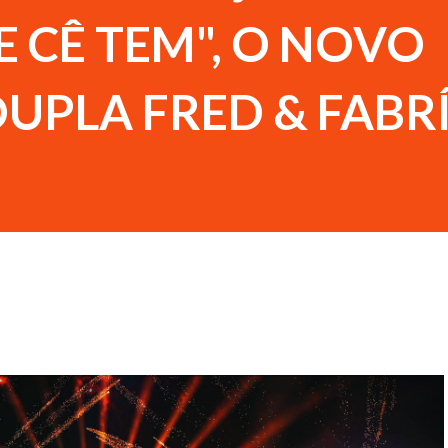
 CÊ TEM", O NOVO
DUPLA FRED & FABR