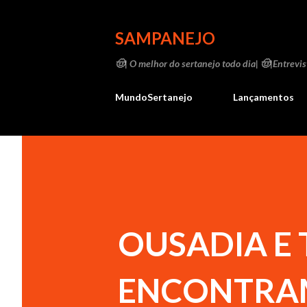
SAMPANEJO
🤠| O melhor do sertanejo todo dia| 🤠|Entrevist
MundoSertanejo
Lançamentos
OUSADIA E 
ENCONTRA