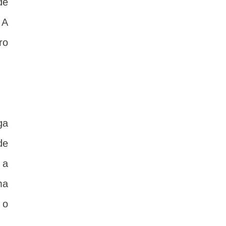
de
 A
ro
ga
de
 a
ma
 o