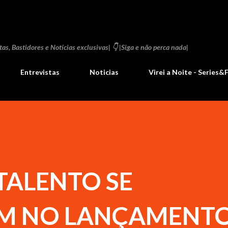
Pular para o conteúdo principal
as, Bastidores e Notícias exclusivas| 👇 |Siga e não perca nada|
Entrevistas
Noticias
Virei a Noite - Series&
TALENTO SE
M NO LANÇAMENTO