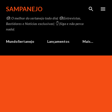
Pular para o conteúdo principal
SAMPANEJO
🤠| O melhor do sertanejo todo dia| 🤠|Entrevistas,
Bastidores e Notícias exclusivas| 👇 |Siga e não perca
nada|
MundoSertanejo
Lançamentos
Mais…