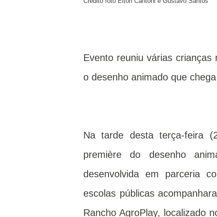
Credito foto Elton Cantoni e Gustavo Santos
Evento reuniu várias criança
o desenho animado que chega 
Na tarde desta terça-feira 
première do desenho animad
desenvolvida em parceria c
escolas públicas acompanharam
Rancho AgroPlay, localizado no