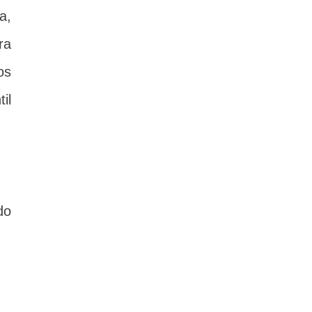
a,
ra
os
il
do