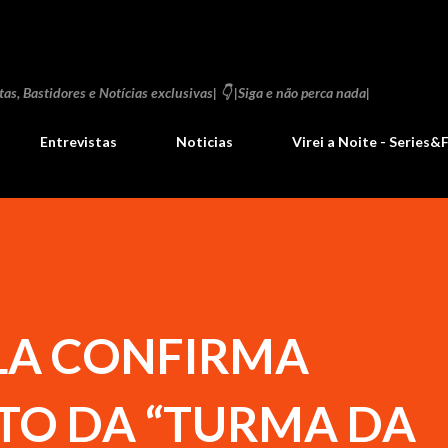
Pular para o conteúdo principal
as, Bastidores e Notícias exclusivas| 👇 |Siga e não perca nada|
Entrevistas
Noticias
Virei a Noite - Series&
LA CONFIRMA
O DA “TURMA DA