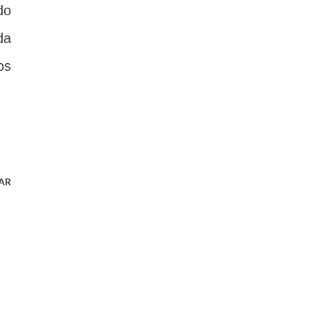
do
da
os
AR