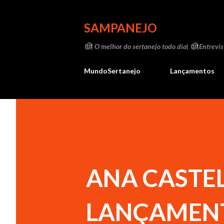
SAMPANEJO
🤠| O melhor do sertanejo todo dia| 🤠|Entrevist
MundoSertanejo
Lançamentos
ANA CASTE
LANÇAMENT