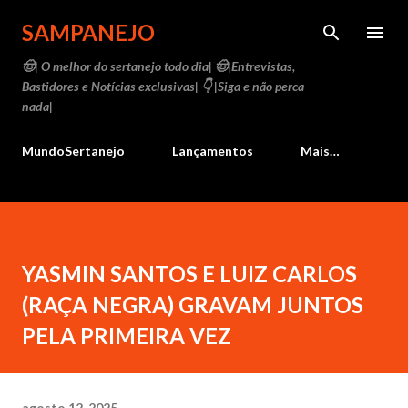
Pular para o conteúdo principal
SAMPANEJO
🤠| O melhor do sertanejo todo dia| 🤠|Entrevistas,
Bastidores e Notícias exclusivas| 👇 |Siga e não perca
nada|
MundoSertanejo
Lançamentos
Mais…
YASMIN SANTOS E LUIZ CARLOS
(RAÇA NEGRA) GRAVAM JUNTOS
PELA PRIMEIRA VEZ
agosto 12, 2025