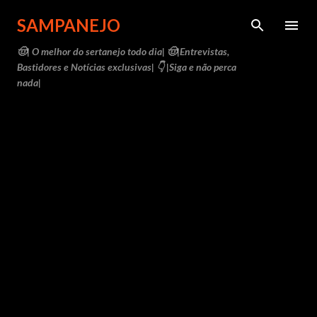
Pular para o conteúdo principal
SAMPANEJO
🤠| O melhor do sertanejo todo dia| 🤠|Entrevistas,
Bastidores e Notícias exclusivas| 👇 |Siga e não perca
nada|