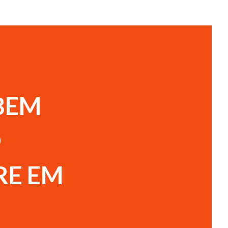
BEM
O
RE EM