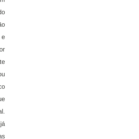
do
ão
 e
or
te
ou
co
ue
l.
já
as