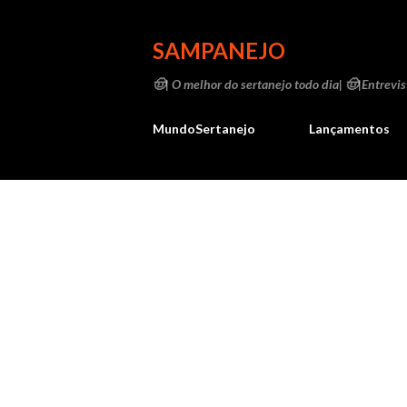
SAMPANEJO
🤠| O melhor do sertanejo todo dia| 🤠|Entrevist
MundoSertanejo
Lançamentos