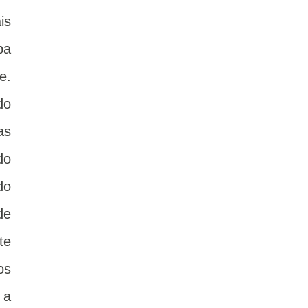
is
ba
e.
do
as
do
do
de
te
os
 a