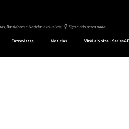
Pular para o conteúdo principal
as, Bastidores e Notícias exclusivas| 👇 |Siga e não perca nada|
Entrevistas
Noticias
Virei a Noite - Series&