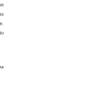
ue
as
e.
ão
AR