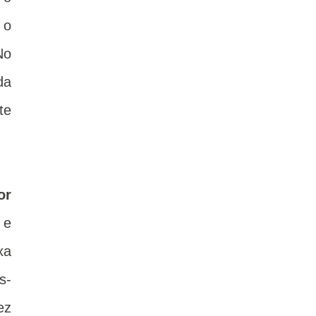
 o
No
da
te
or
 e
xa
s-
ez