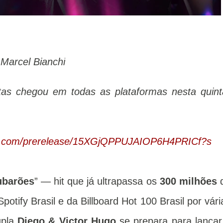
 Marcel Bianchi
tas chegou em todas as plataformas nesta quint
ify.com/prerelease/15XGjQPPUJAIOP6H4PRICf?s
ubarões
” — hit que já ultrapassa os
300 milhões
otify Brasil e da Billboard Hot 100 Brasil por vári
upla
Diego & Victor Hugo
se prepara para lançar