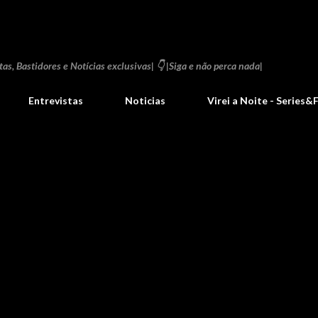
Pular para o conteúdo principal
as, Bastidores e Notícias exclusivas| 👇 |Siga e não perca nada|
Entrevistas
Noticias
Virei a Noite - Series&