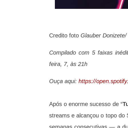
Credito foto
Glauber Donizete/
Compilado com 5 faixas inédi
feira, 7, às 21h
Ouça aqui:
https://open.spot
Após o enorme sucesso de “
T
streams e alcançou o topo do Sp
semanas consecutivas — a d