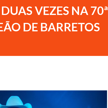
DUAS VEZES NA 70ª
PEÃO DE BARRETOS