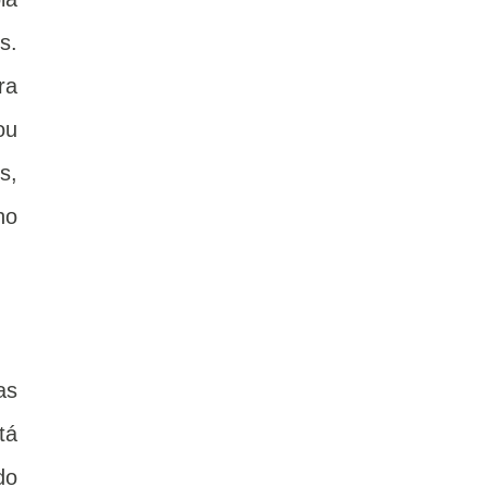
s.
ra
ou
s,
ho
as
tá
do