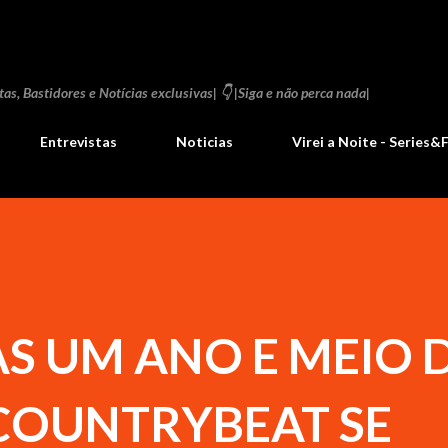
Pular para o conteúdo principal
as, Bastidores e Notícias exclusivas| 👇 |Siga e não perca nada|
Entrevistas
Noticias
Virei a Noite - Series&
S UM ANO E MEIO 
 COUNTRYBEAT SE