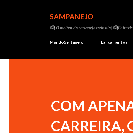
SAMPANEJO
🤠| O melhor do sertanejo todo dia| 🤠|Entrevist
MundoSertanejo
Lançamentos
COM APENA
CARREIRA,