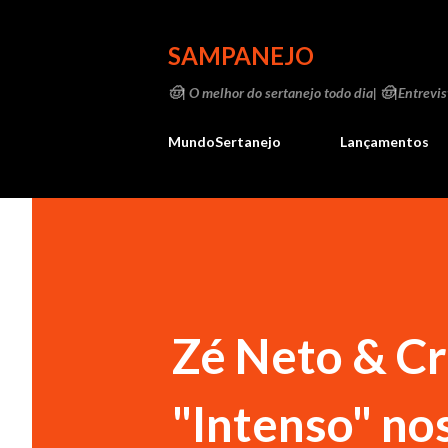
SAMPANEJO
🤠| O melhor do sertanejo todo dia| 🤠|Entrevist
MundoSertanejo
Lançamentos
Zé Neto & Cr
"Intenso" no