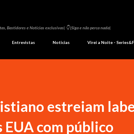
Pular para o conteúdo principal
as, Bastidores e Notícias exclusivas| 👇 |Siga e não perca nada|
Entrevistas
Noticias
Virei a Noite - Series&
istiano estreiam labe
s EUA com público