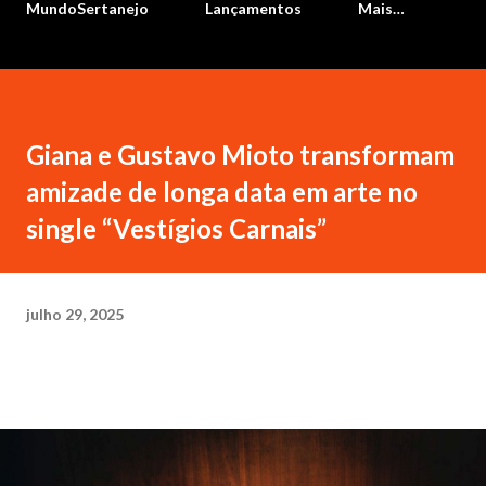
MundoSertanejo
Lançamentos
Mais…
Giana e Gustavo Mioto transformam
amizade de longa data em arte no
single “Vestígios Carnais”
julho 29, 2025