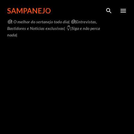
Pular para o conteúdo principal
SAMPANEJO
🤠| O melhor do sertanejo todo dia| 🤠|Entrevistas,
Bastidores e Notícias exclusivas| 👇 |Siga e não perca
nada|