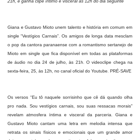
21h, e ganha clipe íntimo e visceral às 12h do dia seguinte
Giana e Gustavo Mioto unem talento e história em comum em
single “Vestígios Carnais”. Os amigos de longa data mesclam
o pop da cantora paranaense com a romantismo sertanejo de
Mioto em single que fica disponível em todas as plataformas
de áudio no dia 24 de julho, às 21h. O videoclipe chega na
sexta-feira, 25, às 12h, no canal oficial do Youtube. PRÉ-SAVE
Os versos “Eu tô naquele sorrisinho que cê dá quando olha
pro nada. Sou vestígios carnais, sou suas ressacas morais"
revelam atmosfera íntima e visceral da parceria. Giana e
Gustavo Mioto cantam uma letra em melodia intensa que
retrata os sinais físicos e emocionais que um grande amor