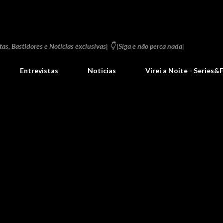
Pular para o conteúdo principal
as, Bastidores e Notícias exclusivas| 👇 |Siga e não perca nada|
Entrevistas
Noticias
Virei a Noite - Series&