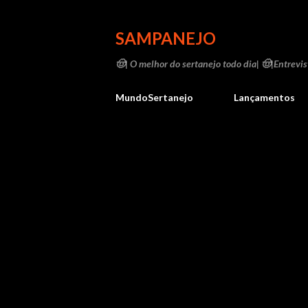
SAMPANEJO
🤠| O melhor do sertanejo todo dia| 🤠|Entrevist
MundoSertanejo
Lançamentos