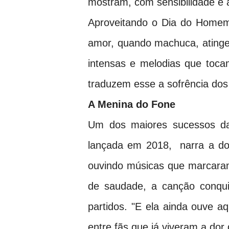
mostram, com sensibilidade e
Aproveitando o Dia do Homem,
amor, quando machuca, atinge
intensas e melodias que tocam
traduzem esse a sofrência do
A Menina do Fone
Um dos maiores sucessos da 
lançada em 2018, narra a d
ouvindo músicas que marcaram
de saudade, a canção conqui
partidos. "E ela ainda ouve a
entre fãs que já viveram a dor 