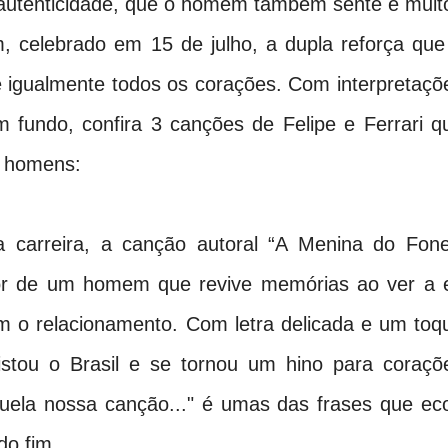
 autenticidade, que o homem também sente e muit
 celebrado em 15 de julho, a dupla reforça que
 igualmente todos os corações. Com interpretaçõ
 fundo, confira 3 canções de Felipe e Ferrari q
s homens:
carreira, a canção autoral “A Menina do Fone
or de um homem que revive memórias ao ver a 
 o relacionamento. Com letra delicada e um toq
stou o Brasil e se tornou um hino para coraçõ
quela nossa canção..." é umas das frases que ec
do fim.