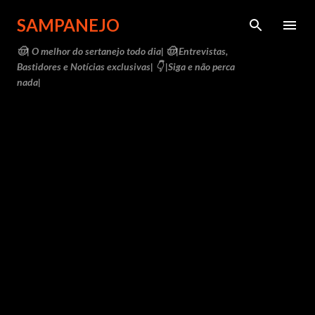
Pular para o conteúdo principal
SAMPANEJO
🤠| O melhor do sertanejo todo dia| 🤠|Entrevistas,
Bastidores e Notícias exclusivas| 👇 |Siga e não perca
nada|