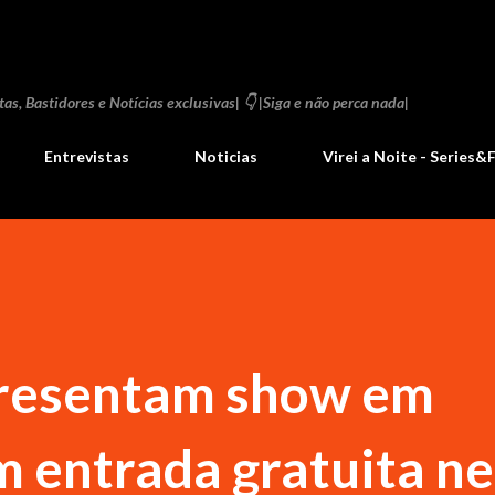
Pular para o conteúdo principal
as, Bastidores e Notícias exclusivas| 👇 |Siga e não perca nada|
Entrevistas
Noticias
Virei a Noite - Series&
resentam show em
 entrada gratuita ne