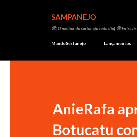
SAMPANEJO
🤠| O melhor do sertanejo todo dia| 🤠|Entrevist
MundoSertanejo
Lançamentos
AnieRafa ap
Botucatu com