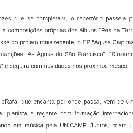
vozes que se completam, o repertório passeia p
or e composições próprias dos álbuns "Pés na Terr
ixas do projeto mais recente, o EP “Águas Caipiras
 canções “As Águas do São Francisco”, “Riozinho
a” e seguirá com novidades nos próximos meses.
AnieRafa, que encanta por onde passa, vem de u
ora, pianista e regente com formação internaciona
orando em música pela UNICAMP. Juntos, criam 