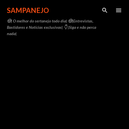
Pular para o conteúdo principal
SAMPANEJO
🤠| O melhor do sertanejo todo dia| 🤠|Entrevistas,
Bastidores e Notícias exclusivas| 👇 |Siga e não perca
nada|