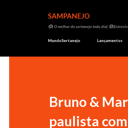
SAMPANEJO
🤠| O melhor do sertanejo todo dia| 🤠|Entrevist
MundoSertanejo
Lançamentos
Bruno & Mar
paulista com