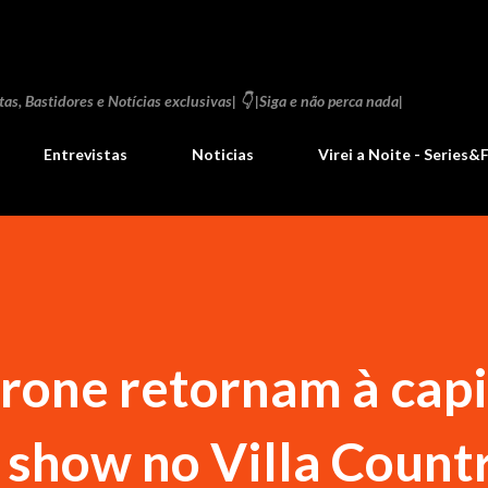
Pular para o conteúdo principal
as, Bastidores e Notícias exclusivas| 👇 |Siga e não perca nada|
Entrevistas
Noticias
Virei a Noite - Series&
rone retornam à capi
 show no Villa Count