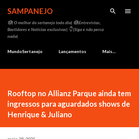
Pular para o conteúdo principal
SAMPANEJO
🤠| O melhor do sertanejo todo dia| 🤠|Entrevistas,
Bastidores e Notícias exclusivas| 👇 |Siga e não perca
nada|
MundoSertanejo
Lançamentos
Mais…
Rooftop no Allianz Parque ainda tem
ingressos para aguardados shows de
Henrique & Juliano
maio 28, 2025