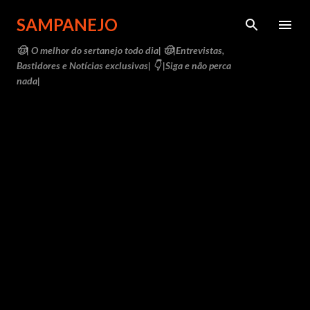
Pular para o conteúdo principal
SAMPANEJO
🤠| O melhor do sertanejo todo dia| 🤠|Entrevistas,
Bastidores e Notícias exclusivas| 👇 |Siga e não perca
nada|