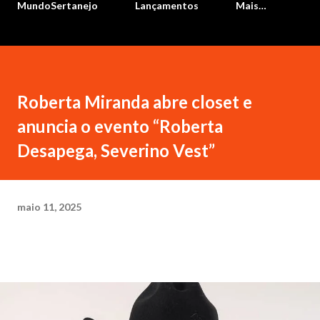
MundoSertanejo
Lançamentos
Mais…
Roberta Miranda abre closet e
anuncia o evento “Roberta
Desapega, Severino Vest”
maio 11, 2025