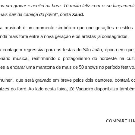
u pra gravar e aceitei na hora. Tô muito feliz com esse lançament
mais sair da cabeça do povo!"
, conta
Xand
.
ia musical: é um momento simbólico que une gerações e estilos
nda mais forte entre a nova geração e os artistas já consagrados.
 a contagem regressiva para as festas de São João, época em que
nário musical, reafirmando o protagonismo do nordeste na cult
tes a encarar uma maratona de mais de 50 shows no período festivo
mulher”
, que será gravado em breve pelos dois cantores, contará 
zes do forró. Ao lado desta faixa, Zé Vaqueiro disponibiliza també
COMPARTILH