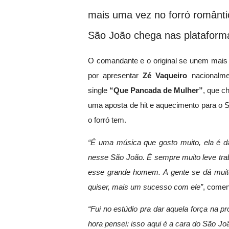
mais uma vez no forró romântic
São João chega nas plataformas
O comandante e o original se unem mais 
por apresentar
Zé Vaqueiro
nacionalme
single
“Que Pancada de Mulher”
, que c
uma aposta de hit e aquecimento para o S
o forró tem.
“É uma música que gosto muito, ela é da
nesse São João. É sempre muito leve tra
esse grande homem. A gente se dá muito 
quiser, mais um sucesso com ele”
, come
“Fui no estúdio pra dar aquela força na
hora pensei: isso aqui é a cara do São Jo