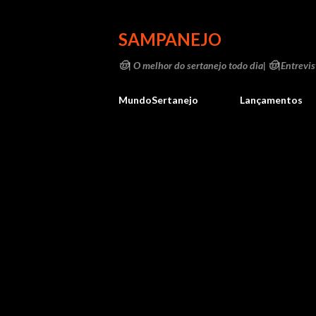
SAMPANEJO
🤠| O melhor do sertanejo todo dia| 🤠|Entrevist
MundoSertanejo
Lançamentos