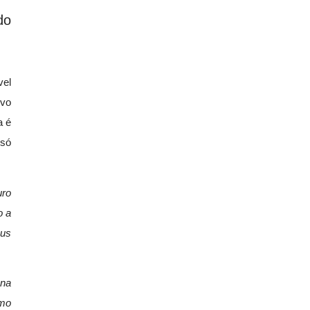
do
vel
vo
a é
 só
uro
o a
eus
 na
tmo