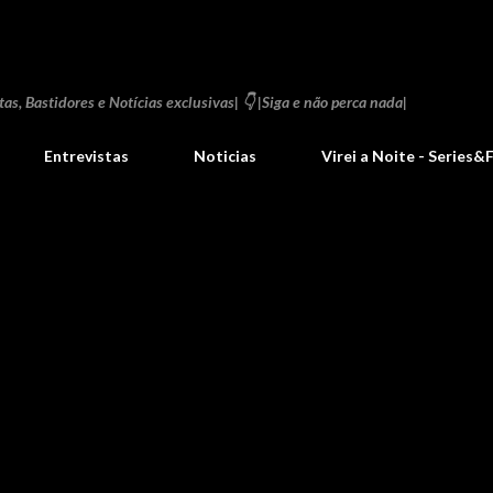
Pular para o conteúdo principal
as, Bastidores e Notícias exclusivas| 👇 |Siga e não perca nada|
Entrevistas
Noticias
Virei a Noite - Series&