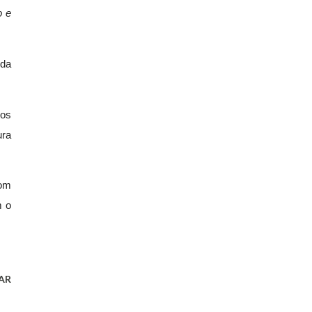
o e
 da
 os
ura
.
com
m o
AR