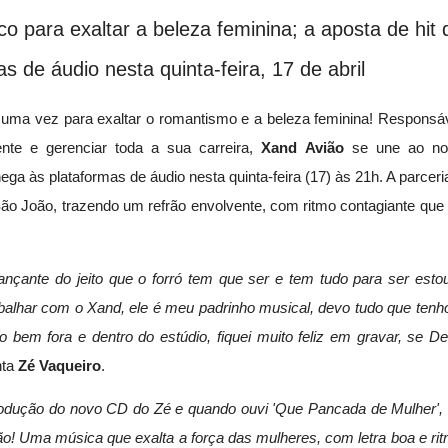
o para exaltar a beleza feminina; a aposta de hit 
 de áudio nesta quinta-feira, 17 de abril
uma vez para exaltar o romantismo e a beleza feminina! Responsá
nte e gerenciar toda a sua carreira,
Xand Avião
se une ao no
hega às plataformas de áudio nesta quinta-feira (17) às 21h. A parceri
ão João, trazendo um refrão envolvente, com ritmo contagiante que
nçante do jeito que o forró tem que ser e tem tudo para ser esto
balhar com o Xand, ele é meu padrinho musical, devo tudo que tenh
bem fora e dentro do estúdio, fiquei muito feliz em gravar, se D
nta
Zé Vaqueiro
.
 produção do novo CD do Zé e quando ouvi 'Que Pancada de Mulher',
ão! Uma música que exalta a força das mulheres, com letra boa e ri