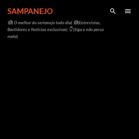
Pular para o conteúdo principal
SAMPANEJO
🤠| O melhor do sertanejo todo dia| 🤠|Entrevistas,
Bastidores e Notícias exclusivas| 👇 |Siga e não perca
nada|