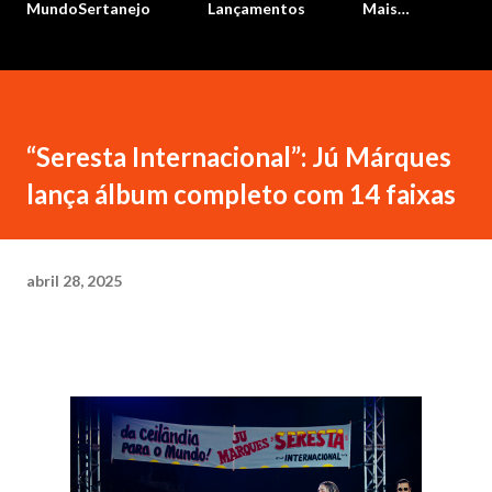
MundoSertanejo
Lançamentos
Mais…
“Seresta Internacional”: Jú Márques
lança álbum completo com 14 faixas
abril 28, 2025