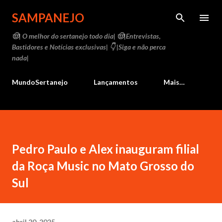
Pular para o conteúdo principal
SAMPANEJO
🤠| O melhor do sertanejo todo dia| 🤠|Entrevistas,
Bastidores e Notícias exclusivas| 👇 |Siga e não perca
nada|
MundoSertanejo
Lançamentos
Mais…
Pedro Paulo e Alex inauguram filial
da Roça Music no Mato Grosso do
Sul
abril 20, 2025