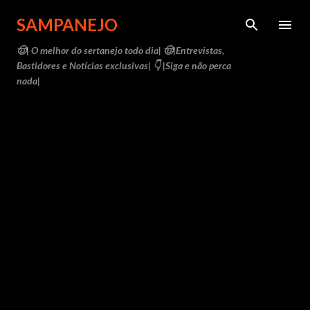
Pular para o conteúdo principal
SAMPANEJO
🤠| O melhor do sertanejo todo dia| 🤠|Entrevistas,
Bastidores e Notícias exclusivas| 👇 |Siga e não perca
nada|