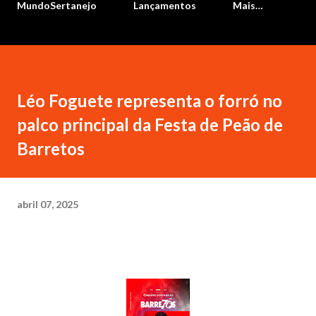
MundoSertanejo
Lançamentos
Mais…
Léo Foguete representa o forró no
palco principal da Festa de Peão de
Barretos
abril 07, 2025