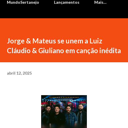
MundoSertanejo
Lançamentos
Mais…
Jorge & Mateus se unem a Luiz
Cláudio & Giuliano em canção inédita
abril 12, 2025