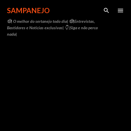
Pular para o conteúdo principal
SAMPANEJO
🤠| O melhor do sertanejo todo dia| 🤠|Entrevistas,
Bastidores e Notícias exclusivas| 👇 |Siga e não perca
nada|