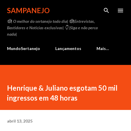
Pular para o conteúdo principal
SAMPANEJO
🤠| O melhor do sertanejo todo dia| 🤠|Entrevistas,
Bastidores e Notícias exclusivas| 👇 |Siga e não perca
nada|
MundoSertanejo
Lançamentos
Mais…
Henrique & Juliano esgotam 50 mil
ingressos em 48 horas
abril 13, 2025