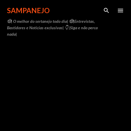
Pular para o conteúdo principal
SAMPANEJO
🤠| O melhor do sertanejo todo dia| 🤠|Entrevistas,
Bastidores e Notícias exclusivas| 👇 |Siga e não perca
nada|