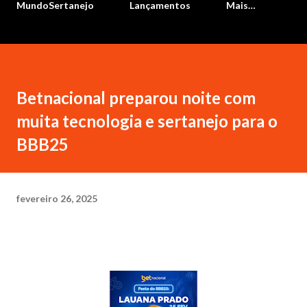
MundoSertanejo
Lançamentos
Mais…
Betnacional preparou noite com
muita tecnologia e sertanejo para o
BBB25
fevereiro 26, 2025