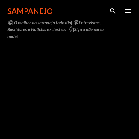
Pular para o conteúdo principal
SAMPANEJO
🤠| O melhor do sertanejo todo dia| 🤠|Entrevistas,
Bastidores e Notícias exclusivas| 👇 |Siga e não perca
nada|