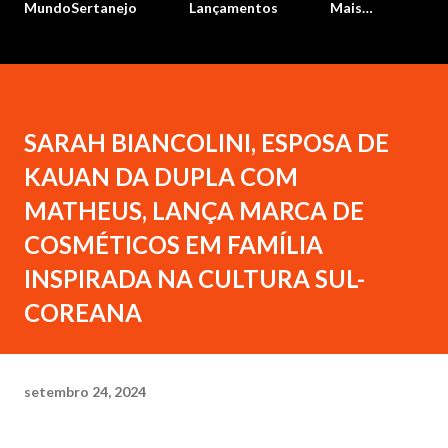
MundoSertanejo
Lançamentos
Mais…
SARAH BIANCOLINI, ESPOSA DE
KAUAN DA DUPLA COM
MATHEUS, LANÇA MARCA DE
COSMÉTICOS EM FAMÍLIA
INSPIRADA NA CULTURA SUL-
COREANA
setembro 24, 2024