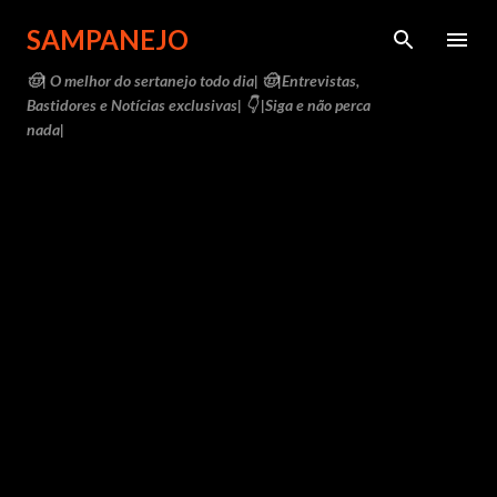
Pular para o conteúdo principal
SAMPANEJO
🤠| O melhor do sertanejo todo dia| 🤠|Entrevistas,
Bastidores e Notícias exclusivas| 👇 |Siga e não perca
nada|