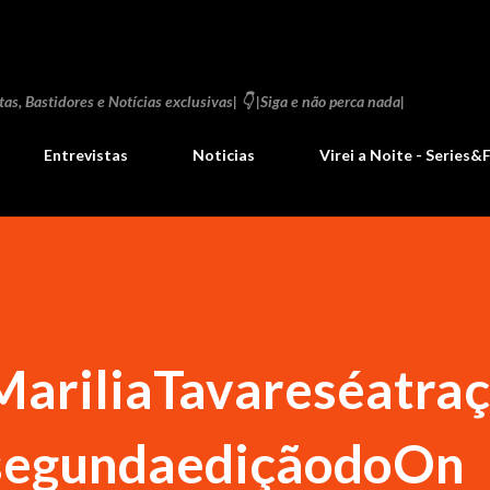
Pular para o conteúdo principal
as, Bastidores e Notícias exclusivas| 👇 |Siga e não perca nada|
Entrevistas
Noticias
Virei a Noite - Series&
riliaTavareséatra
segundaediçãodoOn