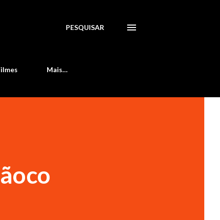
PESQUISAR
Filmes
Mais…
çãoco