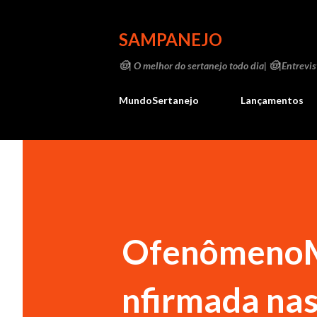
SAMPANEJO
🤠| O melhor do sertanejo todo dia| 🤠|Entrevist
MundoSertanejo
Lançamentos
OfenômenoMa
nfirmada na