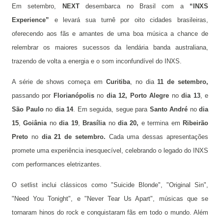
Em setembro,
NEXT
desembarca no Brasil com a
“INXS
Experience”
e levará sua turnê por oito cidades brasileiras,
oferecendo aos fãs e amantes de uma boa música a chance de
relembrar os maiores sucessos da lendária banda australiana,
trazendo de volta a energia e o som inconfundível do INXS.
A série de shows começa em
Curitiba
, no dia
11 de setembro,
passando por
Florianópolis
no
dia 12,
Porto Alegre
no
dia 13
, e
São Paulo
no
dia 14
. Em seguida, segue para
Santo André
no
dia
15
,
Goiânia
no
dia 19
,
Brasília
no
dia 20,
e termina em
Ribeirão
Preto
no
dia 21 de setembro.
Cada uma dessas apresentações
promete uma experiência inesquecível, celebrando o legado do INXS
com performances eletrizantes.
O setlist inclui clássicos como "Suicide Blonde", "Original Sin",
"Need You Tonight", e "Never Tear Us Apart", músicas que se
tornaram hinos do rock e conquistaram fãs em todo o mundo. Além