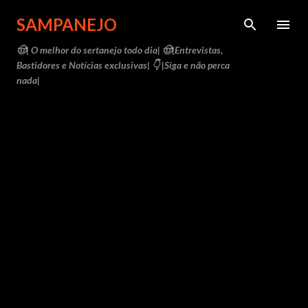
Pular para o conteúdo principal
SAMPANEJO
🤠| O melhor do sertanejo todo dia| 🤠|Entrevistas,
Bastidores e Notícias exclusivas| 👇 |Siga e não perca
nada|