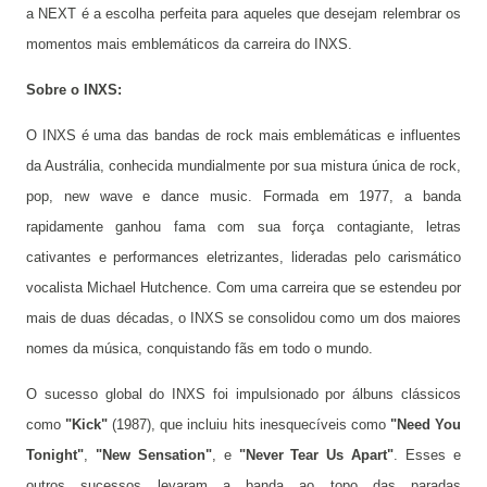
a NEXT é a escolha perfeita para aqueles que desejam relembrar os
momentos mais emblemáticos da carreira do INXS.
Sobre o INXS:
O INXS é uma das bandas de rock mais emblemáticas e influentes
da Austrália, conhecida mundialmente por sua mistura única de rock,
pop, new wave e dance music. Formada em 1977, a banda
rapidamente ganhou fama com sua força contagiante, letras
cativantes e performances eletrizantes, lideradas pelo carismático
vocalista Michael Hutchence. Com uma carreira que se estendeu por
mais de duas décadas, o INXS se consolidou como um dos maiores
nomes da música, conquistando fãs em todo o mundo.
O sucesso global do INXS foi impulsionado por álbuns clássicos
como
"Kick"
(1987), que incluiu hits inesquecíveis como
"Need You
Tonight"
,
"New Sensation"
, e
"Never Tear Us Apart"
. Esses e
outros sucessos levaram a banda ao topo das paradas