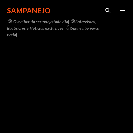
Pular para o conteúdo principal
SAMPANEJO
🤠| O melhor do sertanejo todo dia| 🤠|Entrevistas,
Bastidores e Notícias exclusivas| 👇 |Siga e não perca
nada|