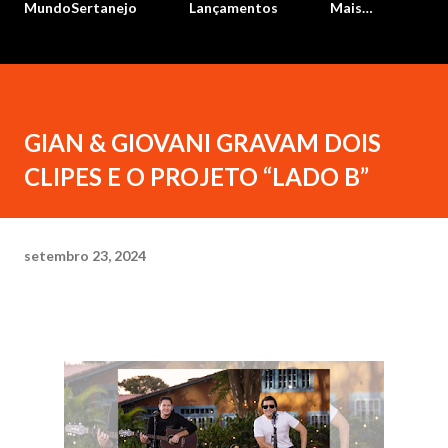
MundoSertanejo
Lançamentos
Mais…
GIAN & GIOVANI GRAVAM DOIS
CLIPES E O PROJETO “LADO B”
setembro 23, 2024