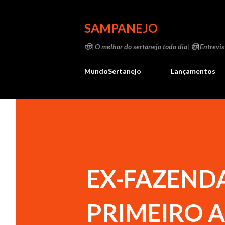
SAMPANEJO
🤠| O melhor do sertanejo todo dia| 🤠|Entrevist
MundoSertanejo
Lançamentos
EX-FAZENDA
PRIMEIRO A