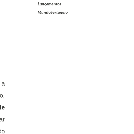
Lançamentos
MundoSertanejo
 a
o,
le
ar
do