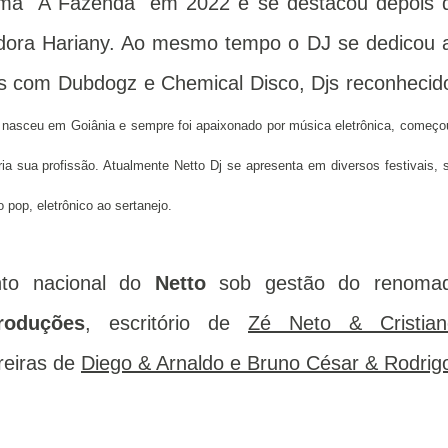
rama "A Fazenda" em 2022 e se destacou depois 
adora Hariany. Ao mesmo tempo o DJ se dedicou 
as com Dubdogz e Chemical Disco, Djs reconhecid
 nasceu em Goiânia e sempre foi apaixonado por música eletrônica, começo
ia sua profissão. Atualmente Netto Dj se apresenta em diversos festivais, 
 pop, eletrônico ao sertanejo.
nto nacional do
Netto
sob gestão do renoma
oduções
, escritório de
Zé Neto & Cristian
reiras de
Diego & Arnaldo e Bruno César & Rodrig