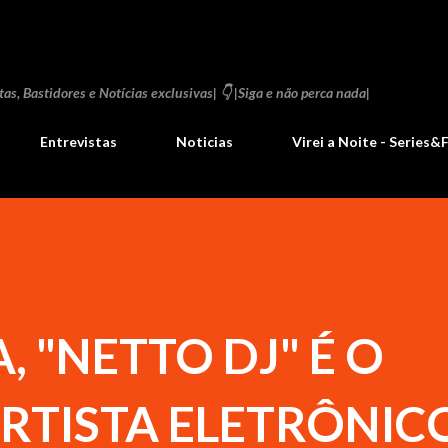
Pular para o conteúdo principal
as, Bastidores e Notícias exclusivas| 👇 |Siga e não perca nada|
Entrevistas
Noticias
Virei a Noite - Series&
, "NETTO DJ" É O
RTISTA ELETRÔNIC