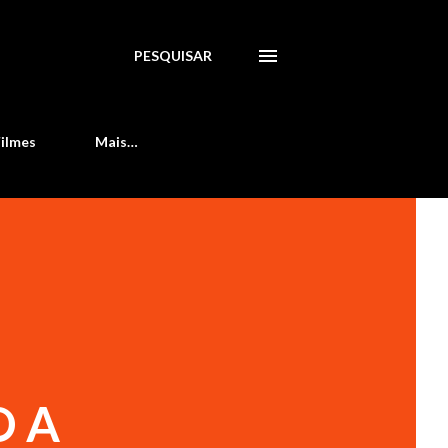
PESQUISAR
Filmes
Mais…
O A