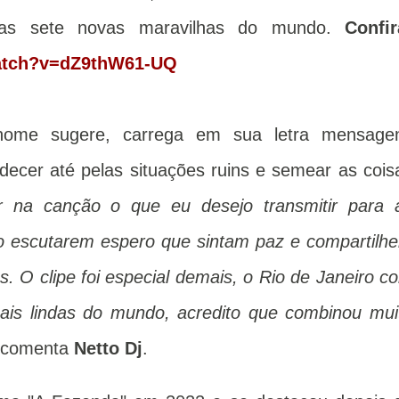
as sete novas maravilhas do mundo.
Confir
watch?v=dZ9thW61-UQ
 nome sugere, carrega em sua letra mensage
adecer até pelas situações ruins e semear as cois
ar na canção o que eu desejo transmitir para 
o escutarem espero que sintam paz e compartilh
O clipe foi especial demais, o Rio de Janeiro c
ais lindas do mundo, acredito que combinou mui
 comenta
Netto Dj
.