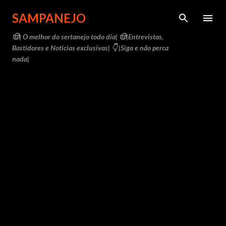
Pular para o conteúdo principal
SAMPANEJO
🤠| O melhor do sertanejo todo dia| 🤠|Entrevistas,
Bastidores e Notícias exclusivas| 👇 |Siga e não perca
nada|