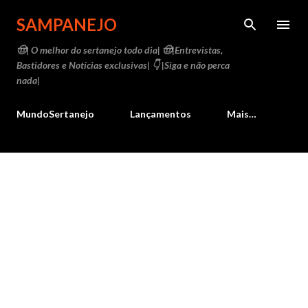
Pular para o conteúdo principal
SAMPANEJO
🤠| O melhor do sertanejo todo dia| 🤠|Entrevistas,
Bastidores e Notícias exclusivas| 👇 |Siga e não perca
nada|
MundoSertanejo
Lançamentos
Mais…